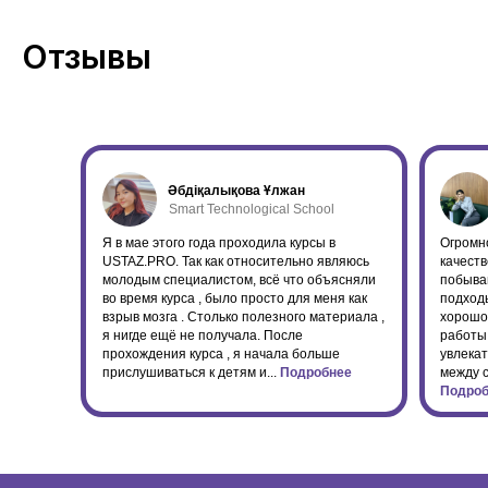
Отзывы
Әбдіқалықова Ұлжан
Smart Technological School
Я в мае этого года проходила курсы в
Огромн
USTAZ.PRO. Так как относительно являюсь
качест
молодым специалистом, всё что объясняли
побыва
во время курса , было просто для меня как
подходы
взрыв мозга . Столько полезного материала ,
хорошо
я нигде ещё не получала. После
работы
прохождения курса , я начала больше
увлека
прислушиваться к детям и...
Подробнее
между 
Подроб