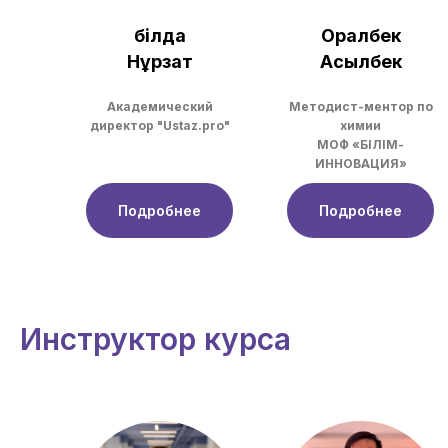
Әбілда
Оралбек
Нұрзат
Асылбек
Академический
Методист-ментор по
директор "Ustaz.pro"
химии
МОФ «БІЛІМ-
ИННОВАЦИЯ»
Подробнее
Подробнее
Инструктор курса